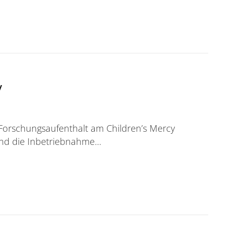
7 in Wuppertal: Call for submissions
y
 Forschungsaufenthalt am Children’s Mercy
tand die Inbetriebnahme…