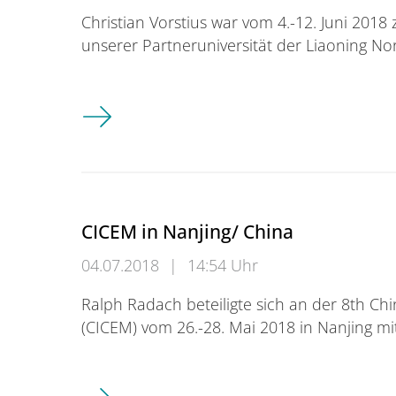
Christian Vorstius war vom 4.-12. Juni 201
unserer Partneruniversität der Liaoning No
Forschungsaufenthalt in China
CICEM in Nanjing/ China
04.07.2018
|
14:54 Uhr
Ralph Radach beteiligte sich an der 8th C
(CICEM) vom 26.-28. Mai 2018 in Nanjing m
CICEM in Nanjing/ China