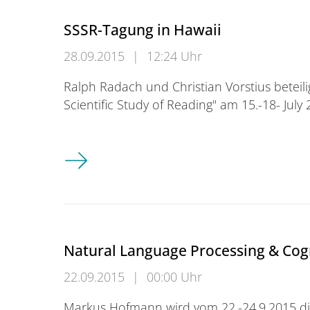
SSSR-Tagung in Hawaii
28.09.2015
|
12:24 Uhr
Ralph Radach und Christian Vorstius beteili
Scientific Study of Reading" am 15.-18- July
SSSR-Tagung in Hawaii
Natural Language Processing & Cog
22.09.2015
|
00:00 Uhr
Markus Hofmann wird vom 22.-24.9.2015 d